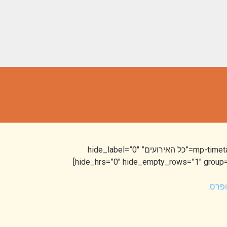
[mp-timetable title=”1″ time=”1″ sub-title=”1″ row_height=”64″ font_size=”14px” increment=”1″ view=”dropdown_list” label=”כל האירועים” hide_label=”0″
hide_hrs=”0″ hide_empty_rows=”1″ group=”1
ופרס
.