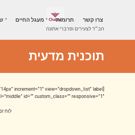
צרו קשר
תרומות
מעגל החיים
שב
חב״ד לצעירים ופרברי אתונה
תוכנית מדעית
l=”middle” id=”” custom_class=”” responsive=”1″]
לוח זמ