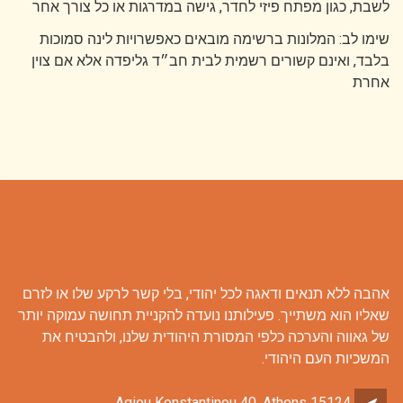
לשבת, כגון מפתח פיזי לחדר, גישה במדרגות או כל צורך אחר
שימו לב: המלונות ברשימה מובאים כאפשרויות לינה סמוכות
בלבד, ואינם קשורים רשמית לבית חב״ד גליפדה אלא אם צוין
אחרת
אהבה ללא תנאים ודאגה לכל יהודי, בלי קשר לרקע שלו או לזרם
שאליו הוא משתייך. פעילותנו נועדה להקניית תחושה עמוקה יותר
של גאווה והערכה כלפי המסורת היהודית שלנו, ולהבטיח את
המשכיות העם היהודי.
Agiou Konstantinou 40, Athens 15124