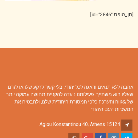
[תן_טופס id=”3846″]
אהבה ללא תנאים ודאגה לכל יהודי, בלי קשר לרקע שלו או לזרם
שאליו הוא משתייך. פעילותנו נועדה להקניית תחושה עמוקה יותר
של גאווה והערכה כלפי המסורת היהודית שלנו, ולהבטיח את
המשכיות העם היהודי.
Agiou Konstantinou 40, Athens 15124