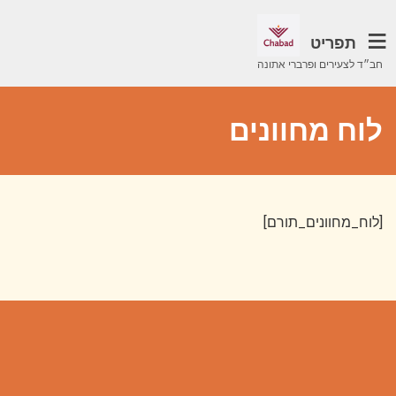
תפריט
חב״ד לצעירים ופרברי אתונה
לוח מחוונים
[לוח_מחוונים_תורם]